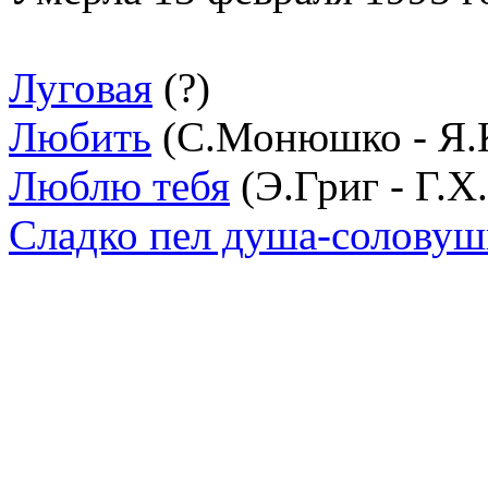
Луговая
(?)
Любить
(С.Монюшко - Я.К
Люблю тебя
(Э.Григ - Г.Х
Сладко пел душа-соловуш